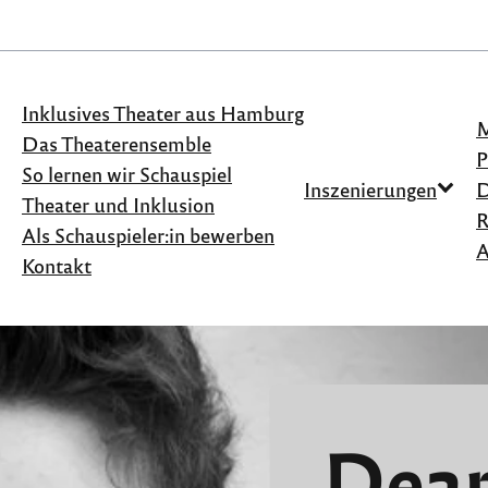
Inklusives Theater aus Hamburg
M
Das Theaterensemble
P
So lernen wir Schau­spiel
Inszenierungen
D
Theater und Inklusion
R
Als Schau­spieler:in bewerben
A
Zurück zum Ensemble
Kontakt
Dean