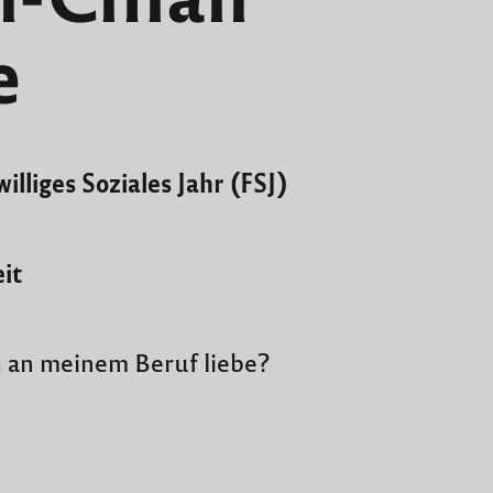
e
williges Soziales Jahr (FSJ)
eit
 an meinem Beruf liebe?