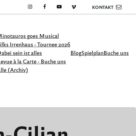
KONTAKT
inotauros goes Musical
ilks Irrenhaus - Tournee 2026
abei sein ist alles
Blog
Spielplan
Buche uns
evue à la Carte - Buche uns
lle (Archiv)
-Cilian