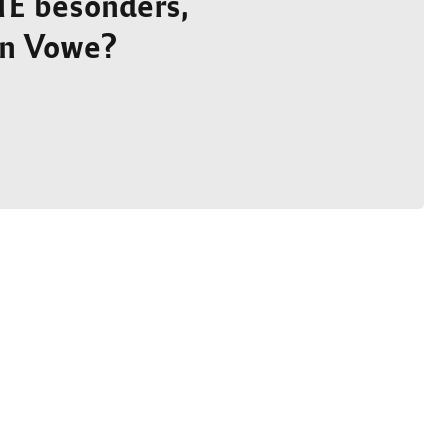
 besonders,
an Vowe
?